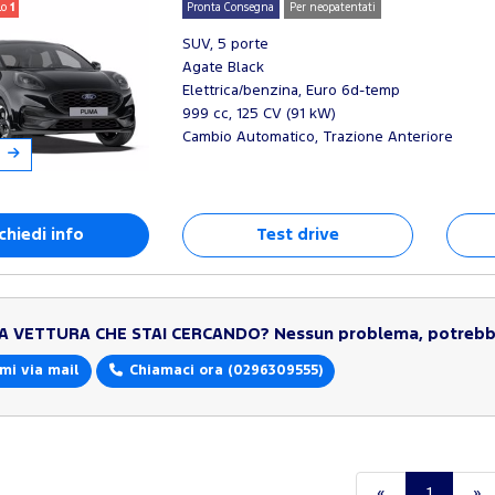
lo
1
Pronta Consegna
Per neopatentati
SUV, 5 porte
Agate Black
Elettrica/benzina, Euro 6d-temp
999 cc, 125 CV (91 kW)
Cambio Automatico, Trazione Anteriore
chiedi info
Test drive
LA VETTURA CHE STAI CERCANDO?
Nessun problema, potrebbe
mi via mail
Chiamaci ora
(0296309555)
«
1
»