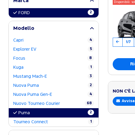
Marca
Disponibili: so
2
FORD
Modello
Capri
4
1/7
Explorer EV
5
Focus
8
Ri
Kuga
1
Mustang Mach-E
3
Nuova Puma
2
NON C'È 
Nuova Puma Gen-E
4
Avvisa
Nuovo Tourneo Courier
68
2
Puma
Tourneo Connect
1