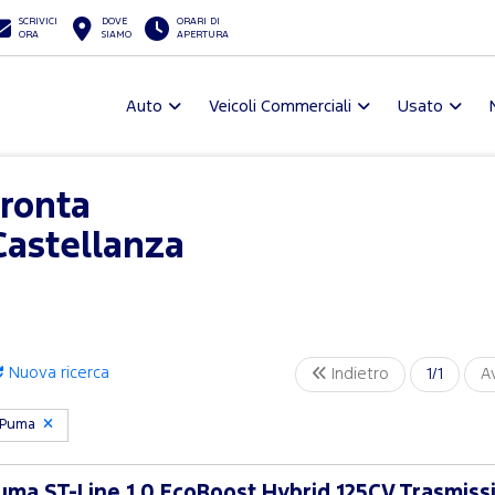
SCRIVICI
DOVE
ORARI DI
ORA
SIAMO
APERTURA
Auto
Veicoli Commerciali
Usato
ronta
astellanza
Nuova ricerca
Indietro
1/1
A
Puma
ma ST-Line 1.0 EcoBoost Hybrid 125CV Trasmissi