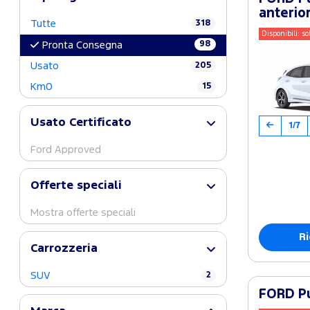
anterio
Tutte
318
Disponibili: so
98
Pronta Consegna
Usato
205
Km0
15
Usato Certificato
1/7
Ford Approved
Offerte speciali
Mostra offerte speciali
Ri
Carrozzeria
SUV
2
FORD Pu