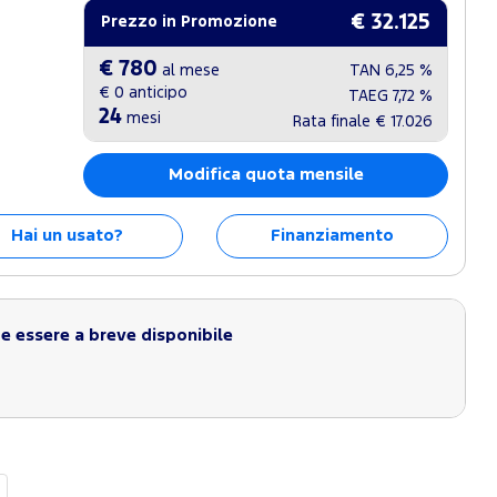
€ 32.125
Prezzo in Promozione
€ 780
al mese
TAN
6,25 %
€ 0
anticipo
TAEG
7,72 %
24
mesi
Rata finale
€ 17.026
Modifica quota mensile
Hai un usato?
Finanziamento
 essere a breve disponibile