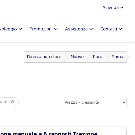
Azienda
Noleggio
Promozioni
Assistenza
Contatti
Ricerca auto ford
Nuove
Ford
Puma
vanti
one manuale a 6 rapporti Trazione