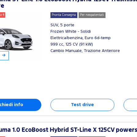
re
lo
1
Pronta Consegna
Per neopatentati
SUV, 5 porte
Frozen White - Solidi
Elettrica/benzina, Euro 6d-temp
999 cc, 125 CV (91 kW)
Cambio Manuale, Trazione Anteriore
chiedi info
Test drive
ma 1.0 EcoBoost Hybrid ST-Line X 125CV powers