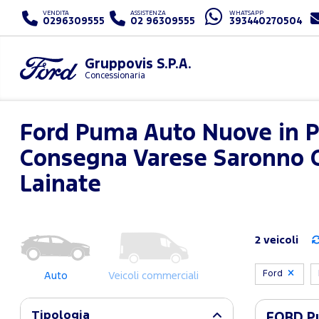
VENDITA
ASSISTENZA
WHATSAPP
0296309555
02 96309555
393440270504
Gruppovis S.P.A.
Concessionaria
Ford Puma Auto Nuove in P
Consegna Varese Saronno C
Lainate
2 veicoli
Ford
Auto
Veicoli commerciali
Tipologia
FORD Pu