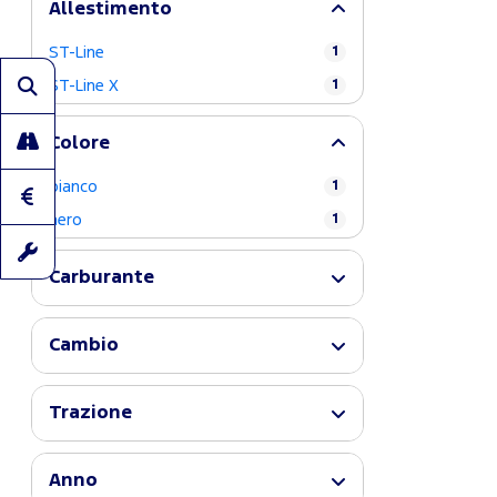
Allestimento
ST-Line
1
ST-Line X
1
Colore
bianco
1
nero
1
Carburante
Cambio
Trazione
Anno