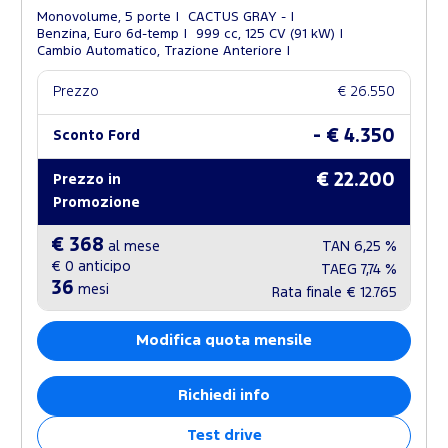
Monovolume, 5 porte
CACTUS GRAY -
Benzina, Euro 6d-temp
999 cc, 125 CV (91 kW)
Cambio Automatico, Trazione Anteriore
Prezzo
€ 26.550
- € 4.350
Sconto Ford
€ 22.200
Prezzo in
Promozione
€ 368
al mese
TAN
6,25 %
€ 0
anticipo
TAEG
7,74 %
36
mesi
Rata finale
€ 12.765
Modifica quota mensile
Richiedi info
Test drive