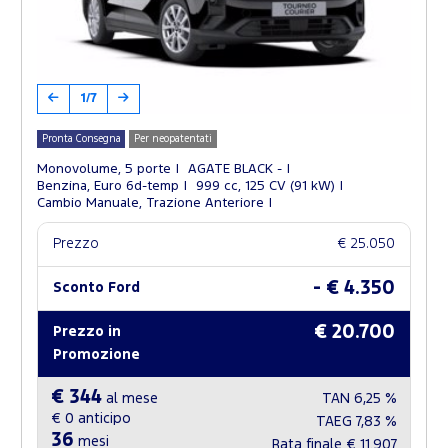
1/7
Pronta Consegna
Per neopatentati
Monovolume, 5 porte
AGATE BLACK -
Benzina, Euro 6d-temp
999 cc, 125 CV (91 kW)
Cambio Manuale, Trazione Anteriore
Prezzo
€ 25.050
- € 4.350
Sconto Ford
€ 20.700
Prezzo in
Promozione
€ 344
al mese
TAN
6,25 %
€ 0
anticipo
TAEG
7,83 %
36
mesi
Rata finale
€ 11.907