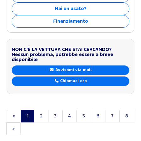
Hai un usato?
Finanziamento
NON C'È LA VETTURA CHE STAI CERCANDO?
Nessun problema, potrebbe essere a breve
disponibile
Avvisami via mail
Chiamaci ora
«
1
2
3
4
5
6
7
8
»