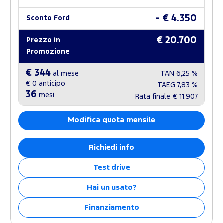
- € 4.350
Sconto Ford
€ 20.700
Prezzo in
Promozione
€ 344
al mese
TAN
6,25 %
€ 0
anticipo
TAEG
7,83 %
36
mesi
Rata finale
€ 11.907
Modifica quota mensile
Richiedi info
Test drive
Hai un usato?
Finanziamento