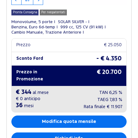
1/7
Pronta Consegna
Per neopatentati
Monovolume, 5 porte
SOLAR SILVER -
Benzina, Euro 6d-temp
999 cc, 125 CV (91 kW)
Cambio Manuale, Trazione Anteriore
Prezzo
€ 25.050
- € 4.350
Sconto Ford
€ 20.700
Prezzo in
Promozione
€ 344
al mese
TAN
6,25 %
€ 0
anticipo
TAEG
7,83 %
36
mesi
Rata finale
€ 11.907
Modifica quota mensile