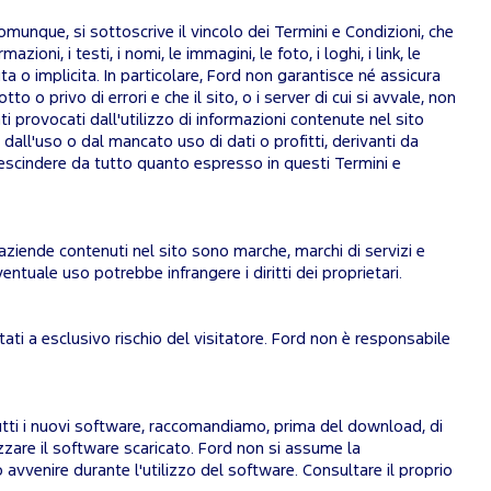
munque, si sottoscrive il vincolo dei Termini e Condizioni, che
azioni, i testi, i nomi, le immagini, le foto, i loghi, i link, le
ita o implicita. In particolare, Ford non garantisce né assicura
 o privo di errori e che il sito, o i server di cui si avvale, non
 provocati dall'utilizzo di informazioni contenute nel sito
 dall'uso o dal mancato uso di dati o profitti, derivanti da
prescindere da tutto quanto espresso in questi Termini e
i e aziende contenuti nel sito sono marche, marchi di servizi e
ventuale uso potrebbe infrangere i diritti dei proprietari.
itati a esclusivo rischio del visitatore. Ford non è responsabile
tutti i nuovi software, raccomandiamo, prima del download, di
izzare il software scaricato. Ford non si assume la
avvenire durante l'utilizzo del software. Consultare il proprio