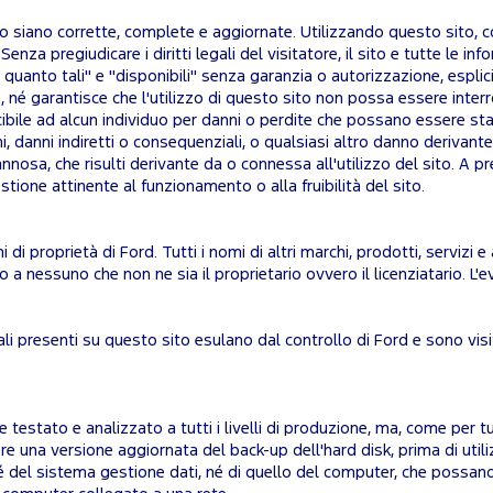
o siano corrette, complete e aggiornate. Utilizzando questo sito, co
nza pregiudicare i diritti legali del visitatore, il sito e tutte le inform
in quanto tali" e "disponibili" senza garanzia o autorizzazione, esplic
né garantisce che l'utilizzo di questo sito non possa essere interrotto
bile ad alcun individuo per danni o perdite che possano essere stati
i, danni indiretti o consequenziali, o qualsiasi altro danno derivante
annosa, che risulti derivante da o connessa all'utilizzo del sito. A 
tione attinente al funzionamento o alla fruibilità del sito.
hi di proprietà di Ford. Tutti i nomi di altri marchi, prodotti, serviz
o a nessuno che non ne sia il proprietario ovvero il licenziatario. L'e
tuali presenti su questo sito esulano dal controllo di Ford e sono vis
estato e analizzato a tutti i livelli di produzione, ma, come per 
re una versione aggiornata del back-up dell'hard disk, prima di util
 del sistema gestione dati, né di quello del computer, che possano 