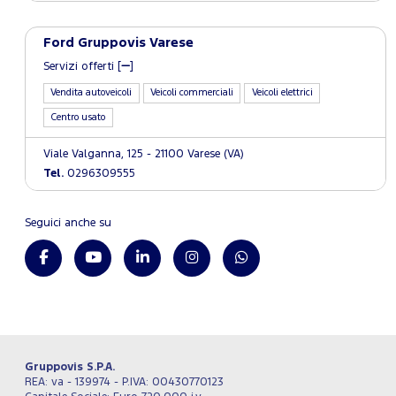
Ford Gruppovis Varese
Servizi offerti [
]
Vendita autoveicoli
Veicoli commerciali
Veicoli elettrici
Centro usato
Viale Valganna, 125 - 21100 Varese (VA)
Tel.
0296309555
Seguici anche su
Gruppovis S.P.A.
REA: va - 139974 - P.IVA: 00430770123