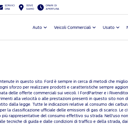
SCRIVICI
DOVE
ORARI DI
ORA
SIAMO
APERTURA
Auto
Veicoli Commerciali
Usato
tenute in questo sito. Ford è sempre in cerca di metodi che migliori
 ogni sforzo per realizzare prodotti e caratteristiche sempre aggiorn
nata delle offerte commerciali sui veicoli. I FordPartner e i Rivendi
rimenti alla velocità o alle prestazioni presenti in questo sito non 
entito dalla legge. Tutte le indicazioni relative al consumo dei carb
per la classificazione ufficiale delle emissioni di gas di scarico. 
no più rappresentative del consumo effettivo su strada. Nell'uso nor
e tecniche di guida e dalle condizioni di traffico e della strada, dai