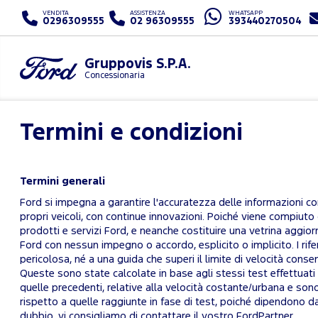
VENDITA
ASSISTENZA
WHATSAPP
0296309555
02 96309555
393440270504
Gruppovis S.P.A.
Concessionaria
Termini e condizioni
Termini generali
Ford si impegna a garantire l'accuratezza delle informazioni con
propri veicoli, con continue innovazioni. Poiché viene compiuto
prodotti e servizi Ford, e neanche costituire una vetrina aggior
Ford con nessun impegno o accordo, esplicito o implicito. I rife
pericolosa, né a una guida che superi il limite di velocità cons
Queste sono state calcolate in base agli stessi test effettuati 
quelle precedenti, relative alla velocità costante/urbana e so
rispetto a quelle raggiunte in fase di test, poiché dipendono dall
dubbio, vi consigliamo di contattare il vostro FordPartner.