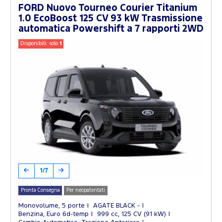
FORD Nuovo Tourneo Courier Titanium
1.0 EcoBoost 125 CV 93 kW Trasmissione
automatica Powershift a 7 rapporti 2WD
Disponibili: solo
1
1/7
Pronta Consegna
Per neopatentati
Monovolume, 5 porte
AGATE BLACK -
Benzina, Euro 6d-temp
999 cc, 125 CV (91 kW)