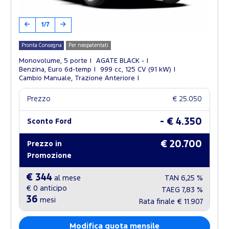
1/7
Pronta Consegna
Per neopatentati
Monovolume, 5 porte
AGATE BLACK -
Benzina, Euro 6d-temp
999 cc, 125 CV (91 kW)
Cambio Manuale, Trazione Anteriore
Prezzo
€ 25.050
- € 4.350
Sconto Ford
€ 20.700
Prezzo in
Promozione
€ 344
al mese
TAN
6,25 %
€ 0
anticipo
TAEG
7,83 %
36
mesi
Rata finale
€ 11.907
Modifica quota mensile