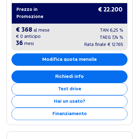
€ 22.200
Prezzo in
Promozione
€ 368
al mese
TAN
6,25 %
€ 0
anticipo
TAEG
7,74 %
36
mesi
Rata finale
€ 12.765
Modifica quota mensile
Richiedi info
Test drive
Hai un usato?
Finanziamento