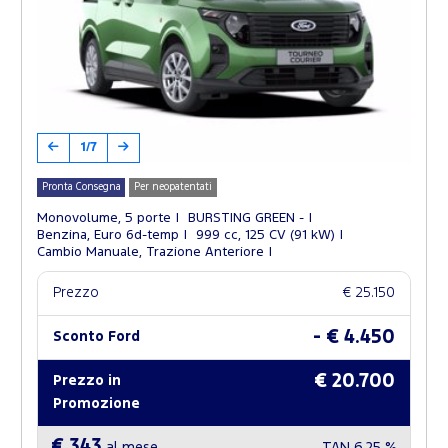
1/7
Pronta Consegna
Per neopatentati
Monovolume, 5 porte
BURSTING GREEN -
Benzina, Euro 6d-temp
999 cc, 125 CV (91 kW)
Cambio Manuale, Trazione Anteriore
Prezzo
€ 25.150
- € 4.450
Sconto Ford
€ 20.700
Prezzo in
Promozione
€ 343
al mese
TAN
6,25 %