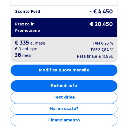
- € 4.450
Sconto Ford
€ 20.450
Prezzo in
Promozione
€ 335
al mese
TAN
6,25 %
€ 0
anticipo
TAEG
7,84 %
36
mesi
Rata finale
€ 11.956
Modifica quota mensile
Richiedi info
Test drive
Hai un usato?
Finanziamento