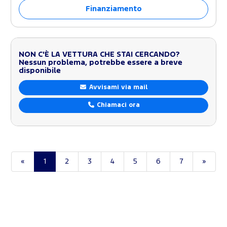
Finanziamento
NON C'È LA VETTURA CHE STAI CERCANDO?
Nessun problema, potrebbe essere a breve
disponibile
Avvisami via mail
Chiamaci ora
«
1
2
3
4
5
6
7
»