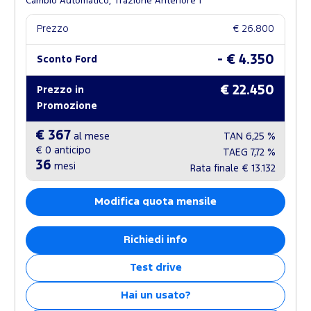
Cambio Automatico, Trazione Anteriore
Prezzo
€ 26.800
- € 4.350
Sconto Ford
€ 22.450
Prezzo in
Promozione
€ 367
al mese
TAN
6,25 %
€ 0
anticipo
TAEG
7,72 %
36
mesi
Rata finale
€ 13.132
Modifica quota mensile
Richiedi info
Test drive
Hai un usato?