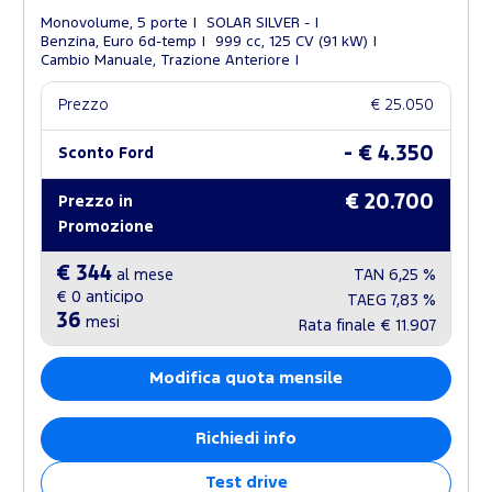
Monovolume, 5 porte
SOLAR SILVER -
Benzina, Euro 6d-temp
999 cc, 125 CV (91 kW)
Cambio Manuale, Trazione Anteriore
Prezzo
€ 25.050
- € 4.350
Sconto Ford
€ 20.700
Prezzo in
Promozione
€ 344
al mese
TAN
6,25 %
€ 0
anticipo
TAEG
7,83 %
36
mesi
Rata finale
€ 11.907
Modifica quota mensile
Richiedi info
Test drive