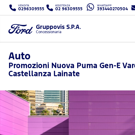
VENDITA
ASSISTENZA
WHATSAPP
0296309555
02 96309555
393440270504
Gruppovis S.P.A.
Concessionaria
Auto
Promozioni
Nuova Puma Gen-E Var
Castellanza Lainate