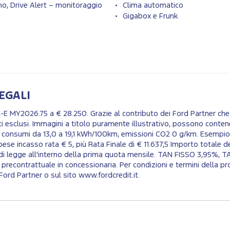
o, Drive Alert – monitoraggio
Clima automatico
Gigabox e Frunk
EGALI
 MY2026.75 a € 28.250. Grazie al contributo dei Ford Partner che 
ici esclusi. Immagini a titolo puramente illustrativo, possono con
 consumi da 13,0 a 19,1 kWh/100km, emissioni CO2 0 g/km. Esempio
se incasso rata € 5, più Rata Finale di € 11.637,5 Importo totale d
di legge all'interno della prima quota mensile. TAN FISSO 3,95%, T
contrattuale in concessionaria. Per condizioni e termini della pro
Ford Partner o sul sito www.fordcredit.it.