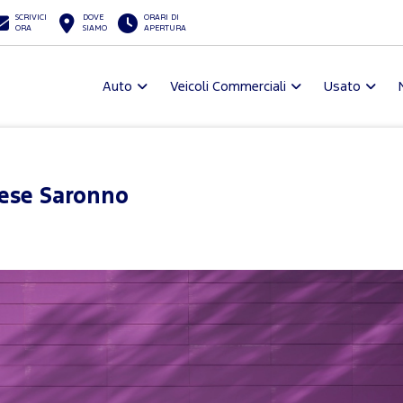
SCRIVICI
DOVE
ORARI DI
ORA
SIAMO
APERTURA
Auto
Veicoli Commerciali
Usato
ese Saronno