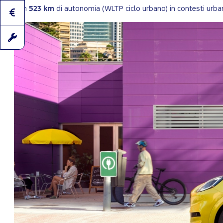
Con
523 km
di autonomia (WLTP ciclo urbano) in contesti urba