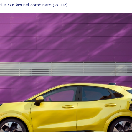
ni e
376 km
nel combinato (WTLP).