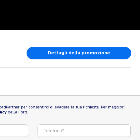
Dettagli della promozione
l FordPartner per consentirci di evadere la tua richiesta. Per maggiori
vacy
della Ford.