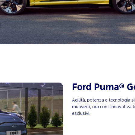
Ford Puma® Ge
Agilità, potenza e tecnologia s
muoverti, ora con l'innovativa t
esclusivi.