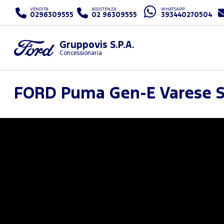
VENDITA
ASSISTENZA
WHATSAPP
0296309555
02 96309555
393440270504
Gruppovis S.P.A.
Concessionaria
FORD
Puma Gen-E Varese S