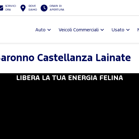
SCRIVICI
DOVE
ORARI DI
ORA
SIAMO
APERTURA
Auto
Veicoli Commerciali
Usato
aronno Castellanza Lainate
Nuova Puma Gen-E
LIBERA LA TUA ENERGIA FELINA