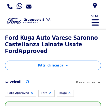
MENU
Gruppovis S.P.A.
Concessionaria
Ford Kuga Auto Varese Saronno
Castellanza Lainate Usate
FordApproved
Filtri di ricerca
37 veicoli
Ford Approved
Ford
Kuga