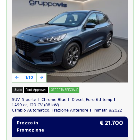
1/10
Usato
Ford Approved
OFFERTA SPECIALE
SUV, 5 porte
Chrome Blue
Diesel, Euro 6d-temp
1.499 cc, 120 CV (88 kW)
Cambio Automatico, Trazione Anteriore
Immatr. 8/2022
€ 21.700
Prezzo in
Promozione