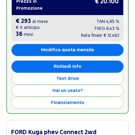
€ 20.100
Prezzo in
Promozione
€ 293
al mese
TAN
4,95 %
€ 0
anticipo
TAEG
6,43 %
36
mesi
Rata finale
€ 12.462
Modifica quota mensile
Richiedi info
Test drive
Hai un usato?
Finanziamento
FORD Kuga phev Connect 2wd