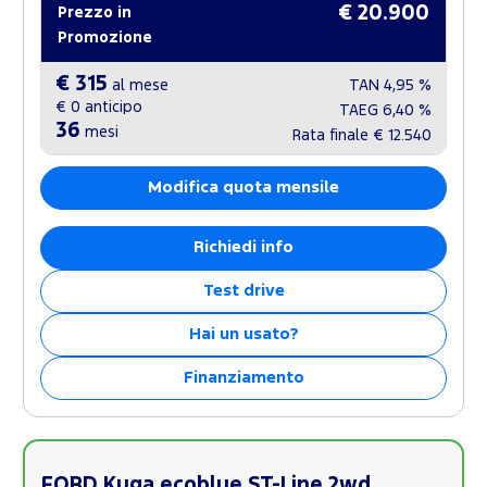
€ 20.900
Prezzo in
Promozione
€ 315
al mese
TAN
4,95 %
€ 0
anticipo
TAEG
6,40 %
36
mesi
Rata finale
€ 12.540
Modifica quota mensile
Richiedi info
Test drive
Hai un usato?
Finanziamento
FORD Kuga ecoblue ST-Line 2wd